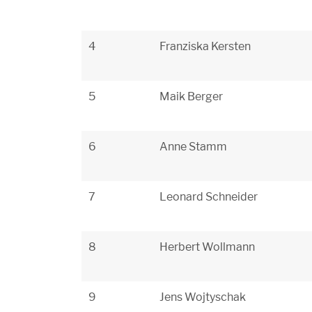
4
Franziska Kersten
5
Maik Berger
6
Anne Stamm
7
Leonard Schneider
8
Herbert Wollmann
9
Jens Wojtyschak