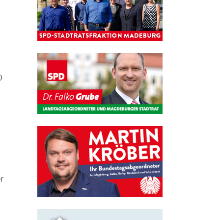
0
g
r