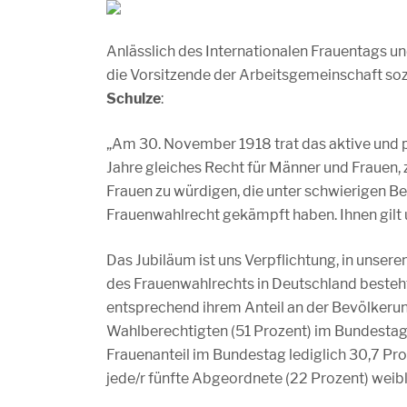
Anlässlich des Internationalen Frauentags u
die Vorsitzende der Arbeitsgemeinschaft so
Schulze
:
„Am 30. November 1918 trat das aktive und p
Jahre gleiches Recht für Männer und Frauen, z
Frauen zu würdigen, die unter schwierigen B
Frauenwahlrecht gekämpft haben. Ihnen gilt u
Das Jubiläum ist uns Verpflichtung, in unse
des Frauenwahlrechts in Deutschland besteh
entsprechend ihrem Anteil an der Bevölkerun
Wahlberechtigten (51 Prozent) im Bundestag
Frauenanteil im Bundestag lediglich 30,7 Pr
jede/r fünfte Abgeordnete (22 Prozent) weibl