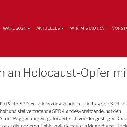
WAHL 2024
AKTUELLES
WIR IM STADTRAT
VORST
n an Holocaust-Opfer mi
tja Pähle, SPD-Fraktionsvorsitzende im Landtag von Sachse
halt und stellvertretende SPD-Landesvorsitzende, hat den
 André Poggenburg aufgefordert, sich von der gestrigen Red
ke zu distanzieren. Pähle erklärte heute in Magdeburg: „Höc