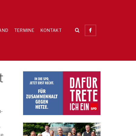
AND
TERMINE
KONTAKT
t
n-
e
ke