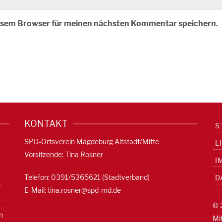
iesem Browser für meinen nächsten Kommentar speichern.
KONTAKT
S
SPD-Ortsverein Magdeburg Altstadt/Mitte
L
Vorsitzende: Tina Rosner
I
Telefon: 0391/5365621 (Stadtverband)
D
e
E-Mail:
tina.rosner@spd-md.de
© 
n
Mi