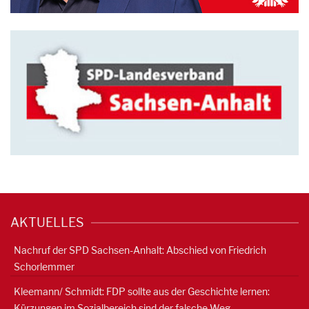
AKTUELLES
Nachruf der SPD Sachsen-Anhalt: Abschied von Friedrich
Schorlemmer
Kleemann/ Schmidt: FDP sollte aus der Geschichte lernen:
Kürzungen im Sozialbereich sind der falsche Weg