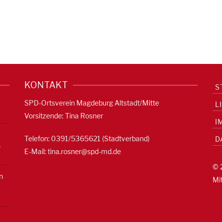
KONTAKT
S
SPD-Ortsverein Magdeburg Altstadt/Mitte
L
Vorsitzende: Tina Rosner
I
Telefon: 0391/5365621 (Stadtverband)
D
e
E-Mail:
tina.rosner@spd-md.de
© 
n
Mi