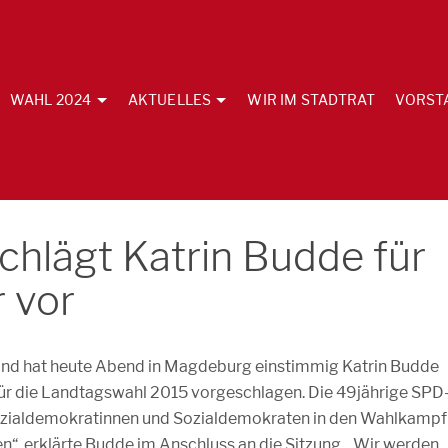
WAHL 2024
AKTUELLES
WIR IM STADTRAT
VORST
hlägt Katrin Budde für
 vor
d hat heute Abend in Magdeburg einstimmig Katrin Budde
für die Landtagswahl 2015 vorgeschlagen. Die 49jährige SPD
Sozialdemokratinnen und Sozialdemokraten in den Wahlkampf
en“, erklärte Budde im Anschluss an die Sitzung. „Wir werden