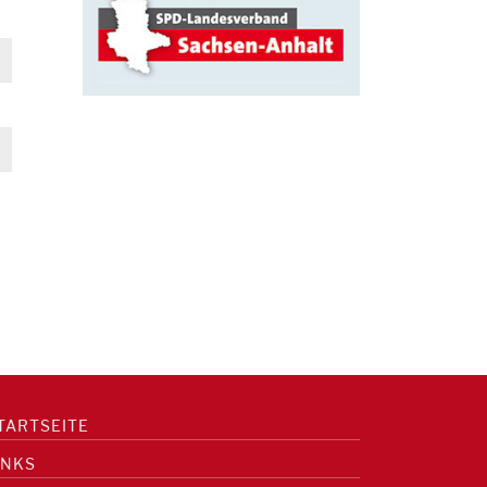
TARTSEITE
INKS