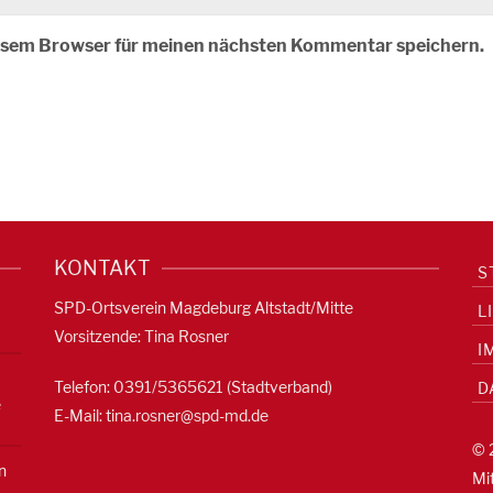
iesem Browser für meinen nächsten Kommentar speichern.
KONTAKT
S
SPD-Ortsverein Magdeburg Altstadt/Mitte
L
Vorsitzende: Tina Rosner
I
Telefon: 0391/5365621 (Stadtverband)
D
e
E-Mail:
tina.rosner@spd-md.de
© 
n
Mi