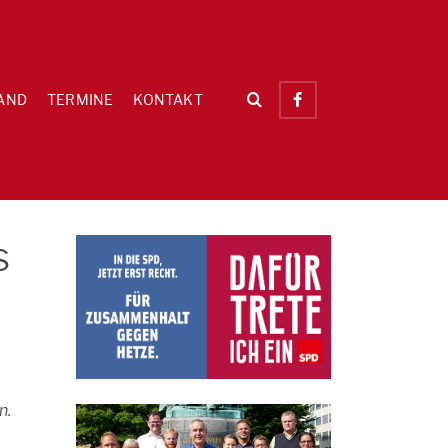
AND
TERMINE
KONTAKT
s
n.