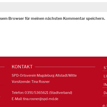
iesem Browser für meinen nächsten Kommentar speichern.
KONTAKT
S
SPD-Ortsverein Magdeburg Altstadt/Mitte
L
Vorsitzende: Tina Rosner
I
Telefon: 0391/5365621 (Stadtverband)
D
e
E-Mail:
tina.rosner@spd-md.de
© 