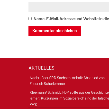
Name, E-Mail-Adresse und Website in d
AKTUELLES
Nachruf der SPD Sachsen-Anhalt: Abschied von
Friedrich Schorlemmer
Kleemann/ Schmidt: FDP sollte aus der Geschichte
lernen: Kürzungen im Sozialbereich sind der falsch
Weg