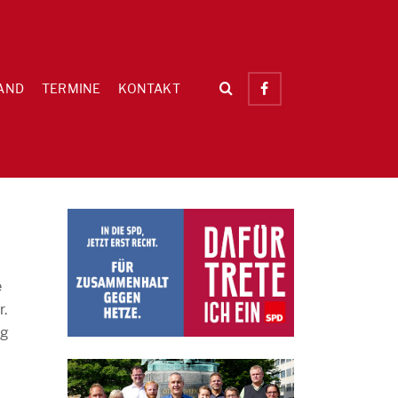
AND
TERMINE
KONTAKT
e
r.
ag