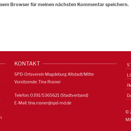
iesem Browser für meinen nächsten Kommentar speichern.
KONTAKT
S
SPD-Ortsverein Magdeburg Altstadt/Mitte
L
Vorsitzende: Tina Rosner
I
Telefon: 0391/5365621 (Stadtverband)
D
e
E-Mail:
tina.rosner@spd-md.de
© 
n
Mi