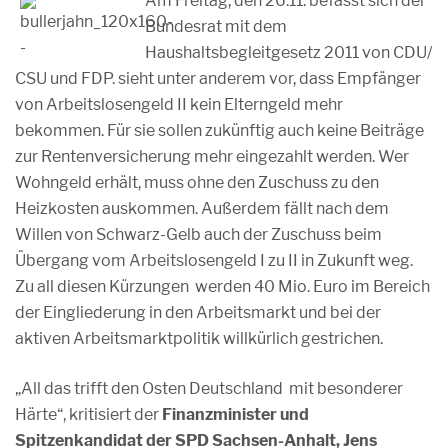
Am Freitag, den 26.11. befasst sich der
Bundesrat mit dem
Haushaltsbegleitgesetz 2011 von CDU/
CSU und FDP. sieht unter anderem vor, dass Empfänger
von Arbeitslosengeld II kein Elterngeld mehr
bekommen. Für sie sollen zukünftig auch keine Beiträge
zur Rentenversicherung mehr eingezahlt werden. Wer
Wohngeld erhält, muss ohne den Zuschuss zu den
Heizkosten auskommen. Außerdem fällt nach dem
Willen von Schwarz-Gelb auch der Zuschuss beim
Übergang vom Arbeitslosengeld I zu II in Zukunft weg.
Zu all diesen Kürzungen werden 40 Mio. Euro im Bereich
der Eingliederung in den Arbeitsmarkt und bei der
aktiven Arbeitsmarktpolitik willkürlich gestrichen.
„All das trifft den Osten Deutschland mit besonderer
Härte“, kritisiert der
Finanzminister und
Spitzenkandidat der SPD Sachsen-Anhalt, Jens